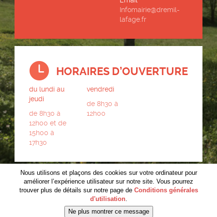
Email
Infomairie@dremil-
lafage.fr
HORAIRES D’OUVERTURE
du lundi au
vendredi
jeudi
de 8h30 à
de 8h30 à
12h00
12h00 et de
15h00 à
17h30
Nous utilisons et plaçons des cookies sur votre ordinateur pour
améliorer l’expérience utilisateur sur notre site. Vous pourrez
trouver plus de détails sur notre page de
Conditions générales
d'utilisation
.
LIENS UTILES
CONTACT
RÉALISATION LOUNCE
MENTIONS LÉGALES