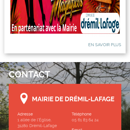
EN SAVOIR PLUS
CONTACT
MAIRIE DE DRÉMIL-LAFAGE
Adresse
Téléphone
1 allée de l’Église,
05 61 83 64 24
31280 Drémil-Lafage