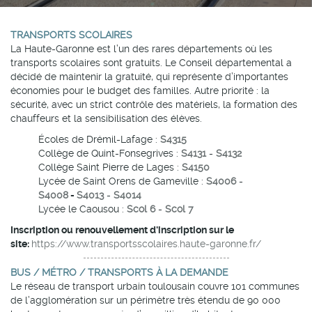
TRANSPORTS SCOLAIRES
La Haute-Garonne est l’un des rares départements où les
transports scolaires sont gratuits. Le Conseil départemental a
décidé de maintenir la gratuité, qui représente d’importantes
économies pour le budget des familles. Autre priorité : la
sécurité, avec un strict contrôle des matériels, la formation des
chauffeurs et la sensibilisation des élèves.
Écoles de Drémil-Lafage :
S4315
Collège de Quint-Fonsegrives :
S4131
-
S4132
Collège Saint Pierre de Lages :
S4150
Lycée de Saint Orens de Gameville :
S4006
-
S4008
-
S4013
-
S4014
Lycée le Caousou :
Scol 6
-
Scol 7
Inscription ou renouvellement d'inscription sur le
site:
https://www.transportsscolaires.haute-garonne.fr/
BUS / MÉTRO / TRANSPORTS À LA DEMANDE
Le réseau de transport urbain toulousain couvre 101 communes
de l’agglomération sur un périmètre très étendu de 90 000