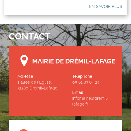
EN SAVOIR PLUS
CONTACT
MAIRIE DE DRÉMIL-LAFAGE
Adresse
Téléphone
1 allée de l’Église,
05 61 83 64 24
31280 Drémil-Lafage
Email
Infomairie@dremil-
lafage.fr