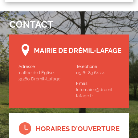
CONTACT
MAIRIE DE DRÉMIL-LAFAGE
Adresse
Téléphone
1 allée de l’Église,
05 61 83 64 24
31280 Drémil-Lafage
Email
Infomairie@dremil-
lafage.fr
HORAIRES D’OUVERTURE