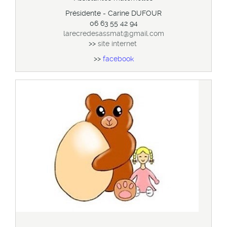
Présidente - Carine DUFOUR
06 63 55 42 94
larecredesassmat@gmail.com
>>
site internet
>>
f
acebook