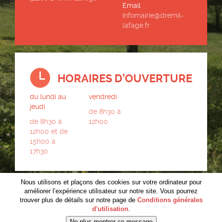
Email
Infomairie@dremil-
lafage.fr
HORAIRES D’OUVERTURE
du lundi au
vendredi
jeudi
de 8h30 à
de 8h30 à
12h00
12h00 et de
15h00 à
17h30
Nous utilisons et plaçons des cookies sur votre ordinateur pour
améliorer l’expérience utilisateur sur notre site. Vous pourrez
trouver plus de détails sur notre page de
Conditions générales
d'utilisation
.
LIENS UTILES
CONTACT
RÉALISATION LOUNCE
MENTIONS LÉGALES