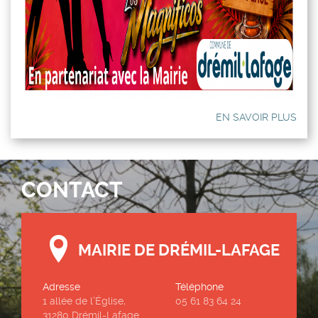
EN SAVOIR PLUS
CONTACT
MAIRIE DE DRÉMIL-LAFAGE
Adresse
Téléphone
1 allée de l’Église,
05 61 83 64 24
31280 Drémil-Lafage