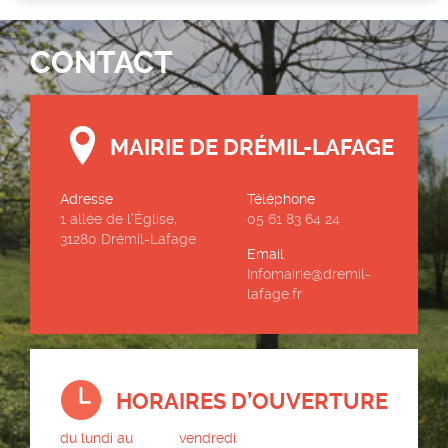
CONTACT
MAIRIE DE DRÉMIL-LAFAGE
Adresse
Téléphone
1 allée de l’Église,
05 61 83 64 24
31280 Drémil-Lafage
Email
Infomairie@dremil-
lafage.fr
HORAIRES D’OUVERTURE
du lundi au
vendredi