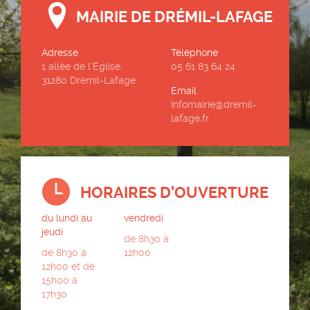
MAIRIE DE DRÉMIL-LAFAGE
Adresse
Téléphone
1 allée de l’Église,
05 61 83 64 24
31280 Drémil-Lafage
Email
Infomairie@dremil-
lafage.fr
HORAIRES D’OUVERTURE
du lundi au
vendredi
jeudi
de 8h30 à
de 8h30 à
12h00
12h00 et de
15h00 à
17h30