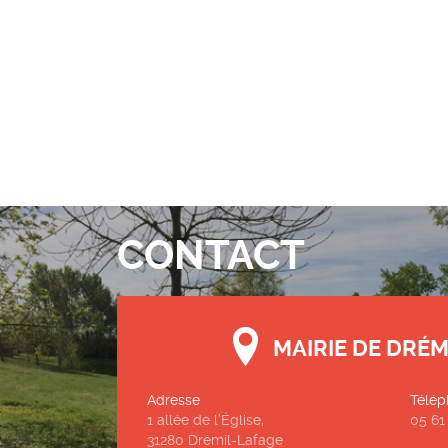
CONTACT
MAIRIE DE DRÉM
Adresse
Télép
1 allée de l’Église,
05 61
31280 Drémil-Lafage