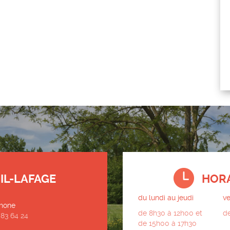
IL-LAFAGE
HORA
du lundi au jeudi
v
hone
de 8h30 à 12h00 et
d
 83 64 24
de 15h00 à 17h30