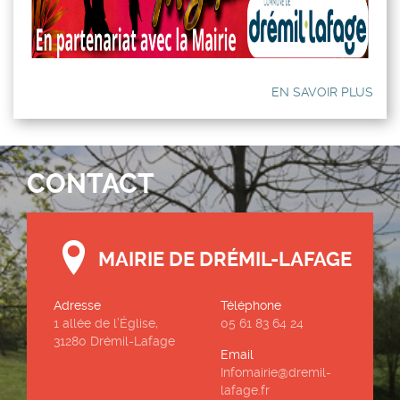
EN SAVOIR PLUS
CONTACT
MAIRIE DE DRÉMIL-LAFAGE
Adresse
Téléphone
1 allée de l’Église,
05 61 83 64 24
31280 Drémil-Lafage
Email
Infomairie@dremil-
lafage.fr