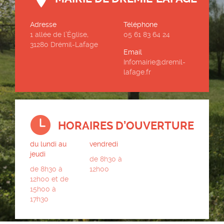
Adresse
Téléphone
1 allée de l’Église,
05 61 83 64 24
31280 Drémil-Lafage
Email
Infomairie@dremil-
lafage.fr
HORAIRES D’OUVERTURE
du lundi au
vendredi
jeudi
de 8h30 à
de 8h30 à
12h00
12h00 et de
15h00 à
17h30