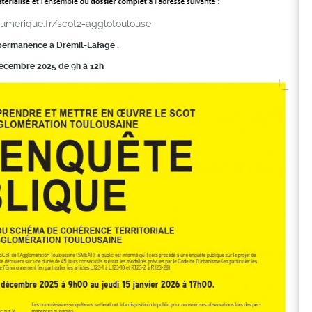
numerique.fr/scot2-agglotoulouse
permanence à Drémil-Lafage :
écembre 2025 de 9h à 12h